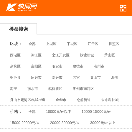
楼盘搜索
区块：
全部
上城区
下城区
江干区
拱墅区
西湖区
滨江区
之江开发区
钱塘新城
萧山区
余杭区
富阳区
临安市
建德市
湖州市
桐庐县
绍兴市
嘉兴市
其它
黄山市
海南
海宁
丽水市
临杭新区
湖州市南浔区
舟山市定海区临城街道
金华市
仓前街道
未来科技城
价格：
全部
10000元/㎡以下
10000-15000元/㎡
15000-20000元/㎡
20000-30000元/㎡
30000元/㎡以上