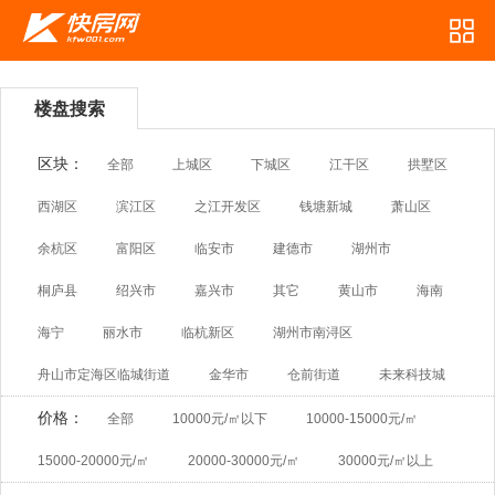
楼盘搜索
区块：
全部
上城区
下城区
江干区
拱墅区
西湖区
滨江区
之江开发区
钱塘新城
萧山区
余杭区
富阳区
临安市
建德市
湖州市
桐庐县
绍兴市
嘉兴市
其它
黄山市
海南
海宁
丽水市
临杭新区
湖州市南浔区
舟山市定海区临城街道
金华市
仓前街道
未来科技城
价格：
全部
10000元/㎡以下
10000-15000元/㎡
15000-20000元/㎡
20000-30000元/㎡
30000元/㎡以上