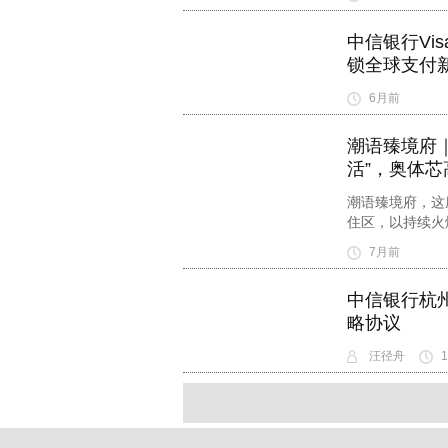
中信银行Visa
锁全球支付
6月前
潮语臻境府｜
活”，奥体
潮语臻境府，这
住区，以持续火
7月前
中信银行杭
略协议
汪径舟