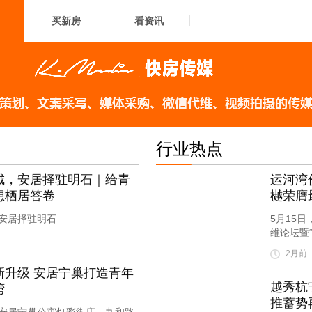
买新房
看资讯
行业热点
城，安居择驻明石｜给青
运河湾
想栖居答卷
樾荣膺
安居择驻明石
5月15
维论坛暨
2月前
新升级 安居宁巢打造青年
越秀杭
湾
推蓄势