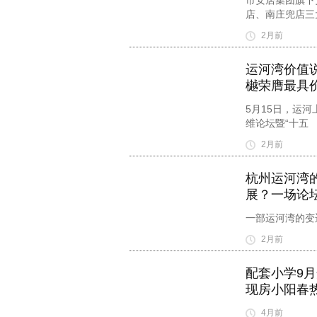
市安居集团旗下
店、南庄兜店三
2月前
运河湾价值说
樾荣膺最具
5月15日，运
维论坛暨“十五
2月前
杭州运河湾
展？一场论
一部运河湾的变
2月前
配套小学9
现房小阳春
4月前