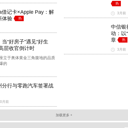
热
借记卡×Apple Pay：解
3月前
新体验
热
中信银
动：以
章
热
当“好房子”遇见“好生
芯高层收官倒计时
3月前
座立于奥体黄金三角腹地的品质
爆的
州分行与零跑汽车签署战
10月前
加载更多 +