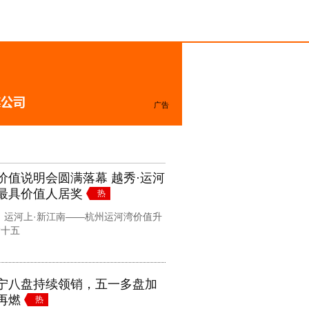
广告
价值说明会圆满落幕 越秀·运河
最具价值人居奖
热
日，运河上·新江南——杭州运河湾价值升
“十五
宁八盘持续领销，五一多盘加
再燃
热