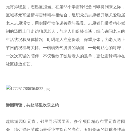
元宵添暖意，志愿显担当。在第63个学雷锋纪念日即将到来之际，
区域将元宵温情与雷锋精神相结合，组织党员志愿者开展关爱独居
老人志愿活动，用实际行动传递善意与温暖。志愿者们带着精心煮
制的汤圆上门走访独居老人，与老人们促膝长谈，细心询问老人的
生活状况和身体情况，叮嘱老人注意保暖、保重身体，为老人送上
节日的祝福与关怀。一碗碗热气腾腾的汤圆，一句句贴心的叮咛，
一次次真诚的陪伴，不仅驱散了独居老人的孤单，更让雷锋精神在
社区绽放光芒。
游园猜谜，共赴邻里欢乐之约
趣味游园庆元宵，邻里同乐话团圆。多个项目精心布置元宵游园
会，猜灯谜环节成为最受业主欢迎的亮点。五彩斑斓的灯谜条挂满