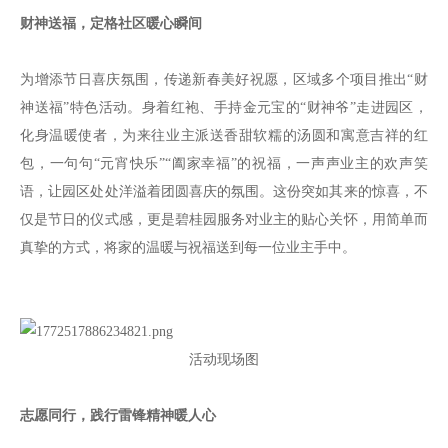
财神送福，定格社区暖心瞬间
为增添节日喜庆氛围，传递新春美好祝愿，区域多个项目推出“财
神送福”特色活动。身着红袍、手持金元宝的“财神爷”走进园区，
化身温暖使者，为来往业主派送香甜软糯的汤圆和寓意吉祥的红
包，一句句“元宵快乐”“阖家幸福”的祝福，一声声业主的欢声笑
语，让园区处处洋溢着团圆喜庆的氛围。这份突如其来的惊喜，不
仅是节日的仪式感，更是碧桂园服务对业主的贴心关怀，用简单而
真挚的方式，将家的温暖与祝福送到每一位业主手中。
活动现场图
志愿同行，践行雷锋精神暖人心