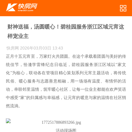
财神送福，汤圆暖心！碧桂园服务浙江区域元宵这
样宠业主
快房网
2026年03月03日 13:43
正月十五元宵至，万家灯火共团圆。在这个承载着团圆与美好的传
统佳节，恰逢学雷锋纪念日临近，碧桂园服务浙江区域以“家文
化”为核心，联动各在管项目精心策划系列元宵主题活动，将传统
民俗、暖心服务与志愿善意相融，用一场场有温度、有情怀的活
动，串联邻里温情，筑牢暖心社区，让每一位业主都能在欢声笑语
中感受“家”的归属感与幸福感，让元宵的暖意与家的温情在社区悄
然流淌。
活动现场图