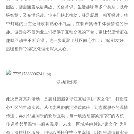
园区，谜面涵盖成语典故、民俗常识、生活趣味等多个类别，既考
验智慧，又充满乐趣。业主们扶老携幼，驻足凝思、相互探讨，猜
中灯谜的业主还能收获贴心小礼品，在欢声笑语中体验猜谜的乐
趣。游园会不仅为业主们提供了互动交流的平台，更让邻里情谊在
趣味互动中不断升温，进一步凝聚了社区向心力，让“睦邻友好、
温暖相伴”的家文化理念深入人心。
活动现场图
此次元宵系列活动，是碧桂园服务浙江区域深耕“家文化”、打造暖
心社区的生动实践。从传统民俗的沉浸式体验，到志愿服务的温情
传递，再到邻里同乐的欢乐互动，每一项活动都紧扣“家”的内核，
传递着邻里温情与服务温度。未来，区域将继续以“家文化”为引
领，深耕社区服务，用贴心关怀守护业主幸福，以邻里温情筑牢美