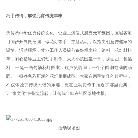
巧手传情，解锁元宵传统年味
为传承中华优秀传统文化，让业主沉浸式感受元宵氛围，区域各项
目同步开展做汤圆、做花灯等手工主题活动，以指尖创意传递家的
温情。活动现场，物业工作人员提前备好糯米粉、馅料、花灯材料
等，耐心指导业主们动手制作。大人小孩围坐一堂，揉面团、包馅
料，一笔一画勾勒花灯图案，欢声笑语间，一个个圆润饱满的汤
圆、一盏盏色彩斑斓的花灯相继成型。大家在亲手制作的过程中，
不仅体验了传统民俗的乐趣，更在互动协作中拉近了邻里距离，
让“家文化”在指尖流转，让传统年味在社区落地生根。
活动现场图