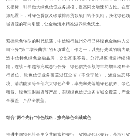
长指标，引导做大绿色信贷业务规模，提高同比增速和占比。在资
源配置上，对绿色贷款及碳减排再贷款项目给予奖励，强化绿色领
域资源的靶向引流，让金融活水精准滋养绿色沃土。
紧握绿色转型的时代机遇，中信银行杭州分行已将绿色金融纳入公
司业务“第二增长曲线”的五项重点工作之一，以先行先试的魄力锻
造中信特色绿色金融品牌，交出亮眼答卷。分行规模增速持续领
跑，连续三年超额完成总行任务，绿色信贷余额与年均增量稳居全
行首位。绿色信贷业务覆盖浙江全省（不含宁波），渗透生态环
境、清洁能源等全部六大绿色产业，率先率先落地绿色债券、绿色
租赁、绿色理财融资等产品，实现绿色信贷业务省域全覆盖，产业
全覆盖、产品全覆盖。
结合“两个先行”特色战略，擦亮绿色金融成色
推进中国特色社会主义共同富裕先行、省域现代化先行，是浙江省