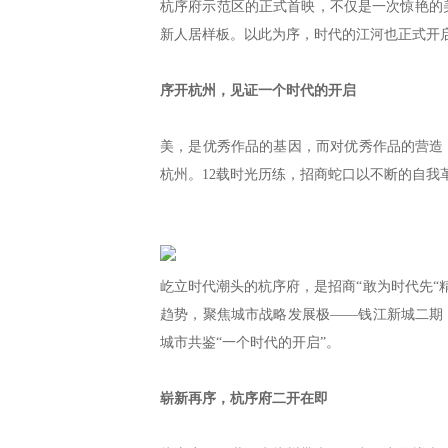
杭序府示范区的正式首映，不仅是一次惊艳的
新人居样板。以此为序，时代的江河也正式开
序开杭州，见证一个时代的开启
美，是优秀作品的基因，而对优秀作品的营造，
杭州。12载时光历练，招商蛇口以不断的自我
屹立时代潮头的杭序府，是招商“敢为时代先“
趋势，聚焦城市战略发展极——钱江新城二期
城市共鉴“一个时代的开启”。
崭新再序，杭序府二开在即