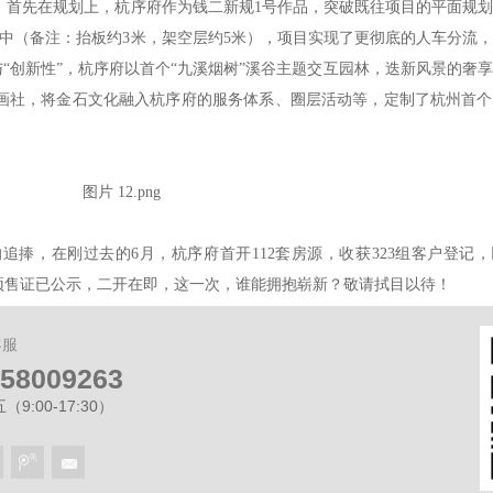
。首先在规划上，杭序府作为钱二新规1号作品，突破既往项目的平面规
中（备注：抬板约3米，架空层约5米），项目实现了更彻底的人车分流
与“创新性”，杭序府以首个“九溪烟树”溪谷主题交互园林，迭新风景的奢
画社，将金石文化融入杭序府的服务体系、圈层活动等，定制了杭州首个
捧，在刚过去的6月，杭序府首开112套房源，收获323组客户登记
预售证已公示，二开在即，这一次，谁能拥抱崭新？敬请拭目以待！
客服
-58009263
9:00-17:30）