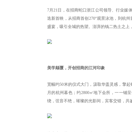
7月21日，在招商蛇口浙江公司领导、行业媒
迭新首映，从招商首创270°观景泳池，到杭
盛宴，吸引全城的热望。澎湃的钱二热土之上，
美学颠覆，开创招商的江河印象
宽幅约50米的仪式大门，汲取华盖灵感，擎
月的杭州暮色；约2800㎡地下会所，一一铺
绕，弦音不绝，璀璨的光影间，宾客交错，共