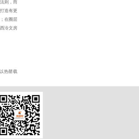
划法则，而
，打造有更
享；在圈层
西泠文房
，以热罄载