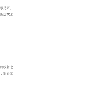
学示范区」
现象级艺术
，辉映着七
内，墨香萦