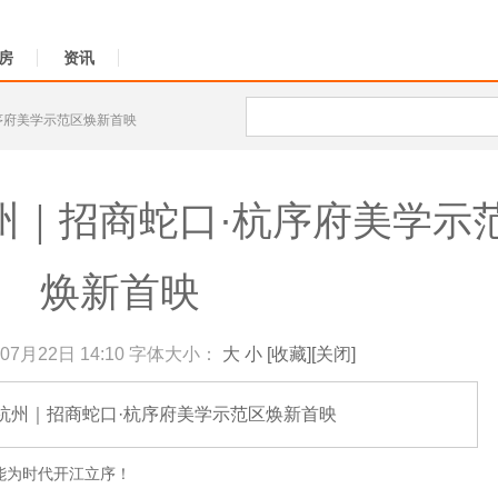
房
资讯
杭序府美学示范区焕新首映
州｜招商蛇口·杭序府美学示
焕新首映
07月22日 14:10
字体大小：
大
小
[收藏]
[关闭]
杭州｜招商蛇口·杭序府美学示范区焕新首映
能为时代开江立序！