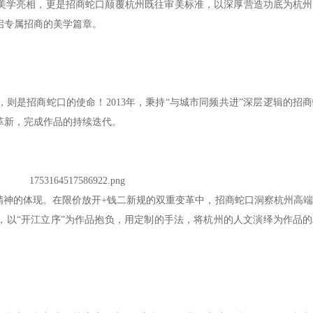
美学亮相，更是招商蛇口颠覆杭州既往审美标准，以深厚营造功底为杭州
启专属招商的美学篇章。
则是招商蛇口的使命！2013年，秉持“与城市同频共进”深层逻辑的招
革新，完成作品的持续迭代。
精神的体现。在限价放开+钱二新规的双重变革中，招商蛇口洞察杭州高
，以“开江立序”为作品抱负，用定制的手法，将杭州的人文演绎为作品