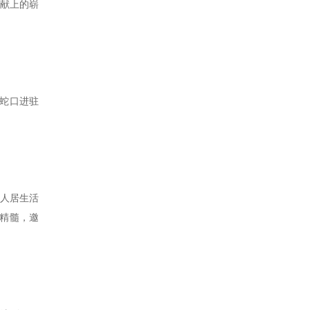
献上的崭
商蛇口进驻
端人居生活
的精髓，邀