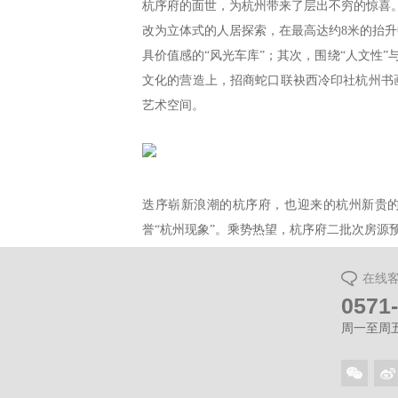
杭序府的面世，为杭州带来了层出不穷的惊喜
改为立体式的人居探索，在最高达约8米的抬升
具价值感的“风光车库”；其次，围绕“人文性”
文化的营造上，招商蛇口联袂西冷印社杭州书
艺术空间。
迭序崭新浪潮的杭序府，也迎来的杭州新贵的追
誉“杭州现象”。乘势热望，杭序府二批次房源
在线
0571
周一至周五（