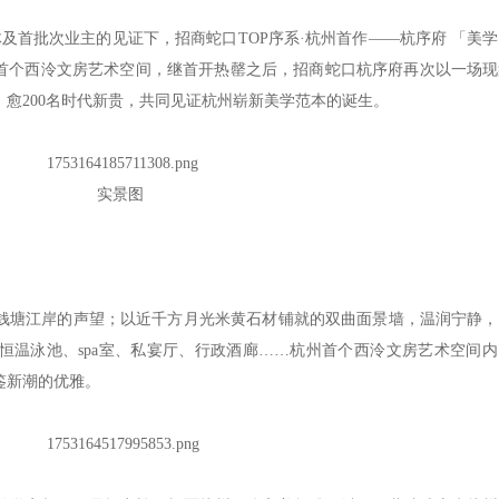
体及首批次业主的见证下，招商蛇口TOP序系·杭州首作——杭序府 「美
州首个西泠文房艺术空间，继首开热罄之后，招商蛇口杭序府再次以一场
愈200名时代新贵，共同见证杭州崭新美学范本的诞生。
实景图
起钱塘江岸的声望；以近千方月光米黄石材铺就的双曲面景墙，温润宁静
呈恒温泳池、spa室、私宴厅、行政酒廊……杭州首个西泠文房艺术空间
鉴新潮的优雅。